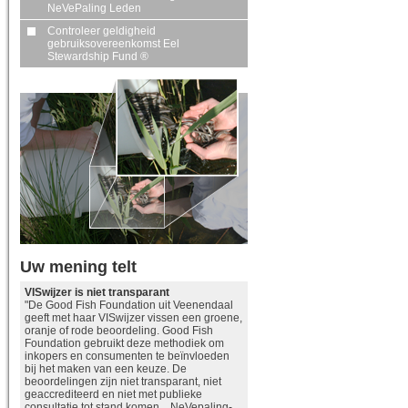
NeVePaling Leden
Controleer geldigheid
gebruiksovereenkomst Eel
Stewardship Fund ®
Uw mening telt
VISwijzer is niet transparant
"De Good Fish Foundation uit Veenendaal
geeft met haar VISwijzer vissen een groene,
oranje of rode beoordeling. Good Fish
Foundation gebruikt deze methodiek om
inkopers en consumenten te beïnvloeden
bij het maken van een keuze. De
beoordelingen zijn niet transparant, niet
geaccrediteerd en niet met publieke
consultatie tot stand komen. NeVepaling-