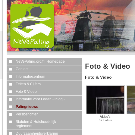
NeVePaling.org/nl Homepage
Foto & Video
Contact
Informatiecentrum
Foto & Video
Feiten & Cijfers
Foto & Video
Informatie voor Leden - inlog -
Palingnieuws
Persberichten
Video's
57 Foto's
Statuten & Huishoudelijk
reglement
Duurzaamheidsverklaring