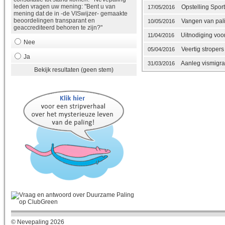
leden vragen uw mening: "Bent u van
Opstelling Spor
17/05/2016
mening dat de in -de VISwijzer- gemaakte
beoordelingen transparant en
Vangen van pali
10/05/2016
geaccrediteerd behoren te zijn?"
Uitnodiging voor 
11/04/2016
Nee
Veertig stroper
05/04/2016
Ja
Aanleg vismigrat
31/03/2016
Bekijk resultaten (geen stem)
© Nevepaling 2026