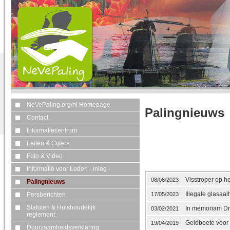
NeVePaling.org/nl Homepage
Palingnieuws
Contact
Informatiecentrum
Feiten & Cijfers
Foto & Video
Informatie voor Leden - inlog -
Visstroper op he
08/06/2023
Palingnieuws
Illegale glasaal
Persberichten
17/05/2023
Statuten & Huishoudelijk
In memoriam Dr
03/02/2021
reglement
Geldboete voor 
19/04/2019
Duurzaamheidsverklaring