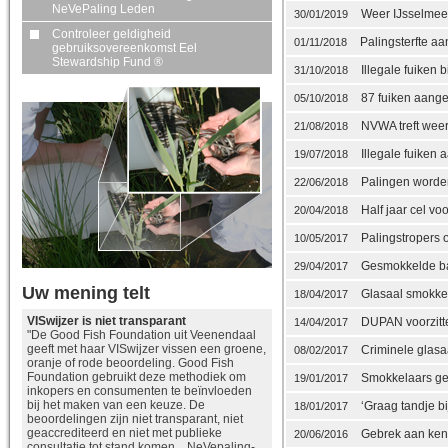
NeVePaling Leden
Weer IJsselmeerv
30/01/2019
Controleer geldigheid
Palingsterfte a
01/11/2018
gebruiksovereenkomst Eel
Stewardship Fund ®
Illegale fuiken 
31/10/2018
87 fuiken aanget
05/10/2018
NVWA treft weer
21/08/2018
Illegale fuiken 
19/07/2018
Palingen worden
22/06/2018
Half jaar cel v
20/04/2018
Palingstropers 
10/05/2017
Gesmokkelde bab
29/04/2017
Uw mening telt
Glasaal smokkel
18/04/2017
VISwijzer is niet transparant
DUPAN voorzitte
14/04/2017
"De Good Fish Foundation uit Veenendaal
geeft met haar VISwijzer vissen een groene,
Criminele glasa
08/02/2017
oranje of rode beoordeling. Good Fish
Foundation gebruikt deze methodiek om
Smokkelaars gep
19/01/2017
inkopers en consumenten te beïnvloeden
bij het maken van een keuze. De
‘Graag tandje bi
18/01/2017
beoordelingen zijn niet transparant, niet
geaccrediteerd en niet met publieke
Gebrek aan kennis
20/06/2016
consultatie tot stand komen. NeVepaling-