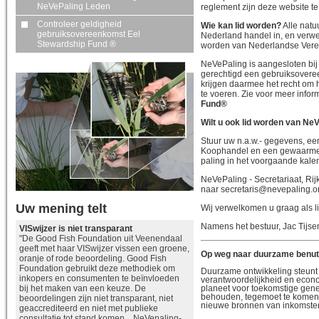
NeVePaling Leden
reglement zijn deze website te
Controleer geldigheid
Wie kan lid worden?
Alle natu
gebruiksovereenkomst Eel
Nederland handel in, en verwe
Stewardship Fund ®
worden van Nederlandse Veren
NeVePaling is aangesloten bij
gerechtigd een gebruiksovere
krijgen daarmee het recht om 
te voeren. Zie voor meer infor
Fund®
Wilt u ook lid worden van Ne
Stuur uw n.a.w.- gegevens, ee
Koophandel en een gewaarmer
paling in het voorgaande kale
NeVePaling - Secretariaat, R
naar secretaris@nevepaling.o
Uw mening telt
Wij verwelkomen u graag als li
Namens het bestuur, Jac Tijsen
VISwijzer is niet transparant
"De Good Fish Foundation uit Veenendaal
geeft met haar VISwijzer vissen een groene,
Op weg naar duurzame benut
oranje of rode beoordeling. Good Fish
Foundation gebruikt deze methodiek om
Duurzame ontwikkeling steunt o
inkopers en consumenten te beïnvloeden
verantwoordelijkheid en econ
planeet voor toekomstige gener
bij het maken van een keuze. De
behouden, tegemoet te komen
beoordelingen zijn niet transparant, niet
nieuwe bronnen van inkomsten
geaccrediteerd en niet met publieke
consultatie tot stand komen. NeVepaling-