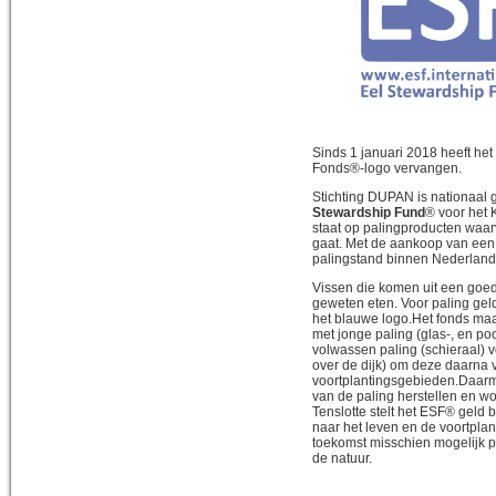
Sinds 1 januari 2018 heeft h
Fonds®-logo vervangen.
Stichting DUPAN is nationaal
Stewardship Fund
® voor het 
staat op palingproducten waar
gaat. Met de aankoop van een 
palingstand binnen Nederland 
Vissen die komen uit een goe
geweten eten. Voor paling geld
het blauwe logo.Het fonds ma
met jonge paling (glas-, en po
volwassen paling (schieraal) v
over de dijk) om deze daarna v
voortplantingsgebieden.Daarm
van de paling herstellen en wo
Tenslotte stelt het ESF® geld
naar het leven en de voortplant
toekomst misschien mogelijk p
de natuur.