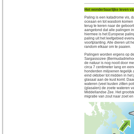
Het wonderbaarlijke leven va
Paling is een katadrome vis, 
oceaan en tot wasdom komen 
terug te keren naar de geboor
aangetond dat alle palingen i
hiermee is het Europese palin
paling uit het leefgebied eve
voortplanting.
Alle dieren uit 
random elkaar om te paaien
.
Palingen worden ergens op d
Sargassozee (Bermudadriehoek
de natuur is nog nooit door m
circa 7 centimeter lang en ee
honderden miljoenen tegelijk 
eind oktober tot midden in het
glasaal aan de kust komt. Daar
wateren (veel kusten zitten po
(glasalen) de zoete wateren 
Middellandse Zee. Het grootst
migratie van zout naar zoet en