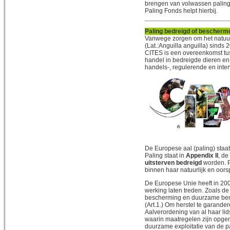
brengen van volwassen paling (
Paling Fonds helpt hierbij.
Paling bedreigd of beschermd
Vanwege zorgen om het natuur
(Lat.:Anguilla anguilla) sind
CITES is een overeenkomst tus
handel in bedreigde dieren en 
handels-, regulerende en inte
De Europese aal (paling) sta
Paling staat in
Appendix II
, de
uitsterven bedreigd
worden. P
binnen haar natuurlijk en oor
De Europese Unie heeft in 20
werking laten treden. Zoals d
bescherming en duurzame benu
(Art.1.) Om herstel te garande
Aalverordening van al haar li
waarin maatregelen zijn opgen
duurzame exploitatie van de p