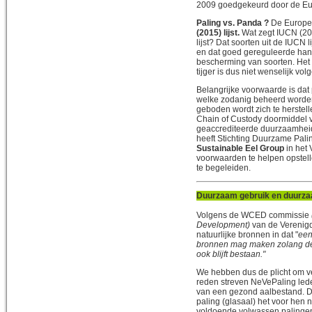
2009 goedgekeurd door de Eu
Paling vs. Panda ?
De Europese
(2015) lijst.
Wat zegt IUCN (20
lijst? Dat soorten uit de IUCN
en dat goed gereguleerde hand
bescherming van soorten. Het 
tijger is dus niet wenselijk vo
Belangrijke voorwaarde is dat 
welke zodanig beheerd worden 
geboden wordt zich te herstell
Chain of Custody doormiddel v
geaccrediteerde duurzaamheids
heeft Stichting Duurzame Pal
Sustainable Eel Group
in het 
voorwaarden te helpen opstell
te begeleiden.
Duurzaam gebruik en duurz
Volgens de WCED commissie
Development)
van de Verenig
natuurlijke bronnen in dat "
een
bronnen mag maken zolang dez
ook blijft bestaan."
We hebben dus de plicht om v
reden streven NeVePaling lede
van een gezond aalbestand. Di
paling (glasaal) het voor hen 
voldoende volwassen palingen