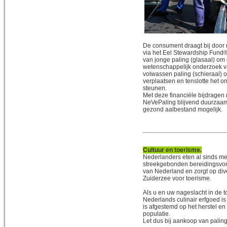
De consument draagt bij door 
via het Eel Stewardship Fund
van jonge paling (glasaal) om 
wetenschappelijk onderzoek v
volwassen paling (schieraal) 
verplaatsen en tenslotte het 
steunen.
Met deze financiële bijdrage
NeVePaling blijvend duurzaam
gezond aalbestand mogelijk.
Cultuur en toerisme.
Nederlanders eten al sinds me
streekgebonden bereidingsvorm
van Nederland en zorgt op div
Zuiderzee voor toerisme.
Als u en uw nageslacht in de t
Nederlands culinair erfgoed is
is afgestemd op het herstel en
populatie.
Let dus bij aankoop van palin