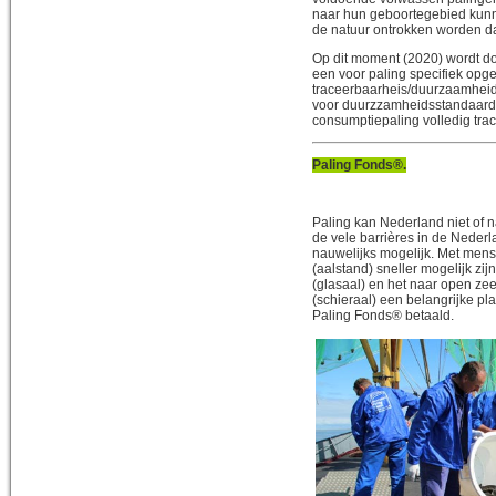
naar hun geboortegebied kunn
de natuur ontrokken worden d
Op dit moment (2020) wordt d
een voor paling specifiek opg
traceerbaarheis/duurzaamheid
voor duurzzamheidsstandaarde
consumptiepaling volledig trac
Paling Fonds®.
Paling kan Nederland niet of 
de vele barrières in de Nederla
nauwelijks mogelijk. Met mense
(aalstand) sneller mogelijk zij
(glasaal) en het naar open z
(schieraal) een belangrijke pl
Paling Fonds® betaald.