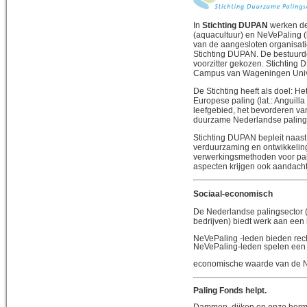
In
Stichting DUPAN
werken de
(aquacultuur) en NeVePaling (
van de aangesloten organisati
Stichting DUPAN. De bestuurde
voorzitter gekozen. Stichtin
Campus van Wageningen Univ
De Stichting heeft als doel: 
Europese paling (lat.: Anguill
leefgebied, het bevorderen v
duurzame Nederlandse palings
Stichting DUPAN bepleit naas
verduurzaming en ontwikkeling 
verwerkingsmethoden voor pal
aspecten krijgen ook aandacht
Sociaal-economisch
De Nederlandse palingsector (
bedrijven) biedt werk aan een
NeVePaling -leden bieden rech
NeVePaling-leden spelen een g
economische waarde van de N
Paling Fonds helpt.
Dammen, dijken en onze herme