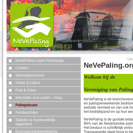
Uw 
NeVePaling.org/nl Homepage
NeVePaling.o
Contact
Informatiecentrum
Welkom bij de
Nede
Feiten & Cijfers
Vereniging van Palin
Foto & Video
Informatie voor Leden - inlog -
NeVePaling is de branchevere
en palingverwerkende bedrijv
Palingnieuws
website vermeld en zijn ook 
het bedrijfspand en op hun we
Persberichten
NeVePaling is de gootste bela
Statuten & Huishoudelijk
90% van de Nederlandse paling
reglement
Het bestuur is schriftelijk ver
Duurzaamheidsverklaring
Transparantie staat hoog in he