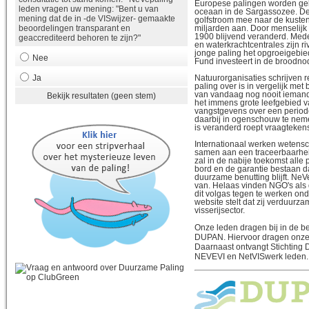
Europese palingen worden geb
leden vragen uw mening: "Bent u van
oceaan in de Sargassozee. De 
mening dat de in -de VISwijzer- gemaakte
golfstroom mee naar de kuste
miljarden aan. Door menselijk 
beoordelingen transparant en
1900 blijvend veranderd. Me
geaccrediteerd behoren te zijn?"
en waterkrachtcentrales zijn 
jonge paling het opgroeigebie
Nee
Fund investeert in de broodnod
Natuurorganisaties schrijven 
Ja
paling over is in vergelijk met 
van vandaag nog nooit iemand 
Bekijk resultaten (geen stem)
het immens grote leefgebied va
vangstgevens over een period
daarbij in ogenschouw te neme
is veranderd roept vraagteken
Internationaal werken wetens
samen aan een traceerbaarhe
zal in de nabije toekomst alle p
bord en de garantie bestaan d
duurzame benutting blijft. NeV
van. Helaas vinden NGO's als
dit volgas tegen te werken ond
website stelt dat zij verduur
visserijsector.
Onze leden dragen bij in de be
DUPAN. Hiervoor dragen onze l
Daarnaast ontvangt Stichting D
NEVEVI en NetVISwerk leden.