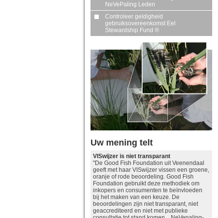
NeVePaling Leden
Controleer geldigheid
gebruiksovereenkomst Eel
Stewardship Fund ®
Uw mening telt
VISwijzer is niet transparant
"De Good Fish Foundation uit Veenendaal
geeft met haar VISwijzer vissen een groene,
oranje of rode beoordeling. Good Fish
Foundation gebruikt deze methodiek om
inkopers en consumenten te beïnvloeden
bij het maken van een keuze. De
beoordelingen zijn niet transparant, niet
geaccrediteerd en niet met publieke
consultatie tot stand komen. NeVepaling-