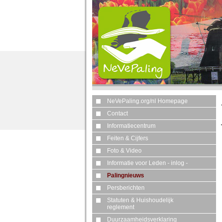
NeVePaling.org/nl Homepage
Contact
Informatiecentrum
Feiten & Cijfers
Foto & Video
Informatie voor Leden - inlog -
Palingnieuws
Persberichten
Statuten & Huishoudelijk
reglement
Duurzaamheidsverklaring